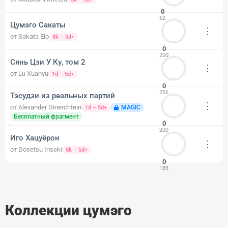
0
62
Цумэго Сакаты
⋮
от Sakata Eio
8k – 5d+
0
200
Сянь Цзи У Ку, том 2
⋮
от Lu Xuanyu
1d – 5d+
0
256
Тэсудзи из реальных партий
⋮
от Alexander Dinerchtein
MAGIC
1d – 5d+
Бесплатный фрагмент
0
200
Иго Хацуёрон
⋮
от Dosetsu Inseki
8k – 5d+
0
183
Коллекции цумэго