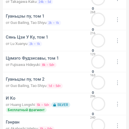
от Takagawa Kaku
24k – 5d
0
268
Гуаньцзы пу, том 1
⋮
от Guo Bailing, Tao Shiyu
2k – 1k
0
216
Сянь Цзи У Ку, том 1
⋮
от Lu Xuanyu
2k – 1k
0
129
Цумэго Фудзисавы, том 1
⋮
от Fujisawa Hideyuki
8k – 5d+
0
163
Гуаньцзы пу, том 2
⋮
от Guo Bailing, Tao Shiyu
1d – 5d+
0
296
И Ко
⋮
от Huang Longshi
SILVER
5k – 5d+
Бесплатный фрагмент
0
240
Гэнран
⋮
от Akaboshi Intetsu
5k – 5d+